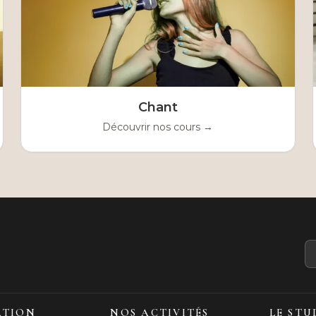
Chant
Découvrir nos cours →
ATION
NOS ACTIVITÉS
LE STU