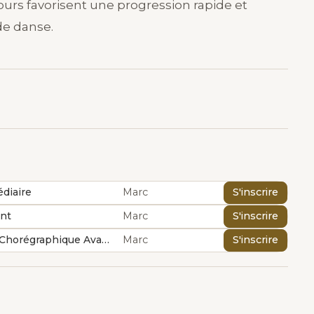
rs favorisent une progression rapide et
de danse.
diaire
Marc
S'inscrire
nt
Marc
S'inscrire
Rock Atelier Chorégraphique Avancé
Marc
S'inscrire