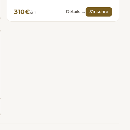
310€
Détails →
S'inscrire
/an