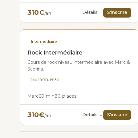
310€
Détails →
S'inscrire
/an
Intermédiaire
Rock Intermédiaire
Cours de rock niveau intermédiaire avec Marc &
Sabrina.
Jeu 18:30-19:30
Marc
60 min
80 places
310€
Détails →
S'inscrire
/an