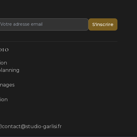
S'inscrire
DIO
ion
 planning
nages
ion
contact@studio-garlisi.fr