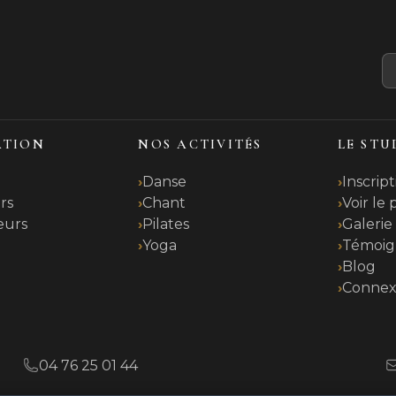
ATION
NOS ACTIVITÉS
LE STU
Danse
Inscript
rs
Chant
Voir le
eurs
Pilates
Galerie
Yoga
Témoig
t
Blog
Connex
04 76 25 01 44