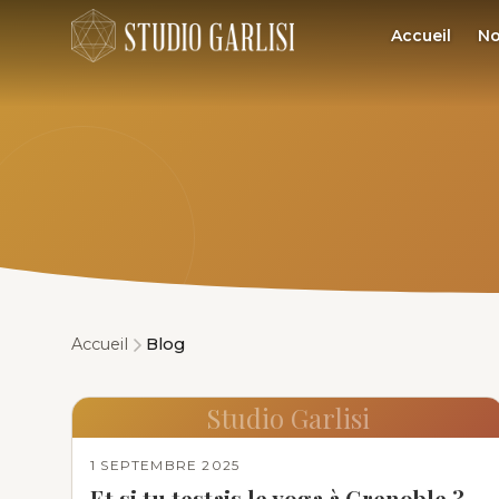
Accueil
No
Accueil
Blog
Studio Garlisi
1 SEPTEMBRE 2025
Et si tu testais le yoga à Grenoble ?