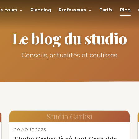
s cours
Planning
Professeurs
Tarifs
Blog
Le blog du studio
Conseils, actualités et coulisses
Studio Garlisi
20 AOÛT 2025
Studio Garlisi, là où tout Grenoble