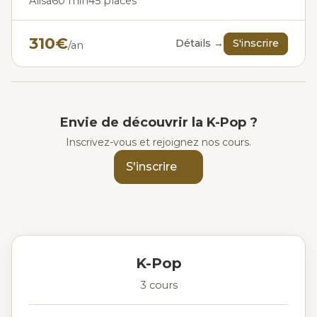
Alisa
60 min
45 places
310€
Détails →
S'inscrire
/an
Envie de découvrir la K-Pop ?
Inscrivez-vous et rejoignez nos cours.
S'inscrire
K-Pop
3 cours