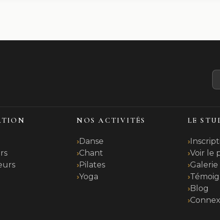
ATION
NOS ACTIVITÉS
LE STU
Danse
Inscript
rs
Chant
Voir le
eurs
Pilates
Galerie
Yoga
Témoig
t
Blog
Connex