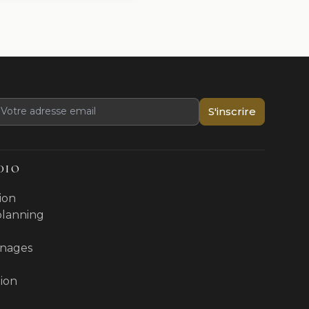
S'inscrire
DIO
ion
 planning
nages
ion