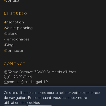
Contact
LE STUDIO
Inscription
Voir le planning
Galerie
Témoignages
Blog
Connexion
CONTACT
32 rue Barnave, 38400 St-Martin-d'Hères
04 76 25 01 44
contact@studio-garlisi.fr
Ce site utilise des cookies pour ameliorer votre experience
de navigation. En continuant, vous acceptez notre
© 2026 Studio Garlisi. Tous droits réservés.
utilisation des cookies.
Mentions légales
|
Politique de confidentialité
|
CGV
|