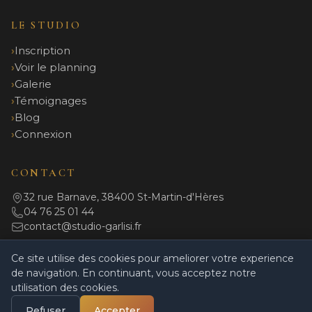
LE STUDIO
Inscription
Voir le planning
Galerie
Témoignages
Blog
Connexion
CONTACT
32 rue Barnave, 38400 St-Martin-d'Hères
04 76 25 01 44
contact@studio-garlisi.fr
Ce site utilise des cookies pour ameliorer votre experience
de navigation. En continuant, vous acceptez notre
© 2026 Studio Garlisi. Tous droits réservés.
utilisation des cookies.
Mentions légales
|
Politique de confidentialité
|
CGV
|
Règlement intérieur
|
Powered by Coulisses
Refuser
Accepter