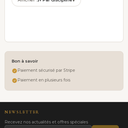
▾
🎶
Par discipline
✓
🏅
Par niveau
📅
Par jour
👤
Par âge
Bon à savoir
Paiement sécurisé par Stripe
Paiement en plusieurs fois
NEWSLETTER
Recevez nos actualités et offres spéciales