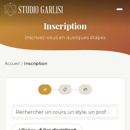
Inscription
Inscrivez-vous en quelques étapes
Accueil
Inscription
🎶
📋
💳
Afficher :
🎶
Par discipline