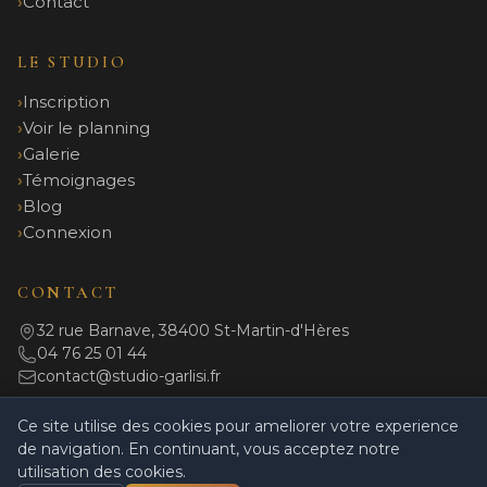
Contact
LE STUDIO
Inscription
Voir le planning
Galerie
Témoignages
Blog
Connexion
CONTACT
32 rue Barnave, 38400 St-Martin-d'Hères
04 76 25 01 44
contact@studio-garlisi.fr
Ce site utilise des cookies pour ameliorer votre experience
de navigation. En continuant, vous acceptez notre
© 2026 Studio Garlisi. Tous droits réservés.
utilisation des cookies.
Mentions légales
|
Politique de confidentialité
|
CGV
|