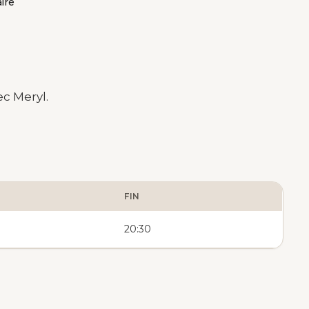
ire
ec Meryl.
FIN
20:30