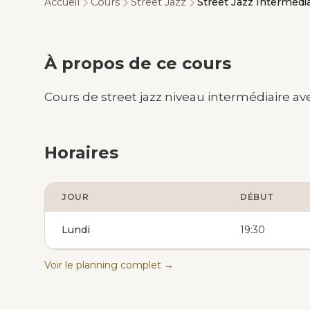
Accueil
Cours
Street Jazz
Street Jazz Intermédia
À propos de ce cours
Cours de street jazz niveau intermédiaire av
Horaires
JOUR
DÉBUT
Lundi
19:30
Voir le planning complet →