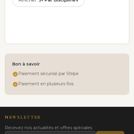
▾
🎶
Par discipline
✓
🏅
Par niveau
📅
Par jour
👤
Par âge
Bon à savoir
Paiement sécurisé par Stripe
Paiement en plusieurs fois
NEWSLETTER
Recevez nos actualités et offres spéciales