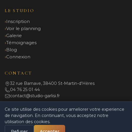
LE STUDIO
Inscription
Voir le planning
Galerie
Témoignages
Blog
Connexion
CONTACT
32 rue Barnave, 38400 St-Martin-d'Hères
04 76 25 01 44
contact@studio-garlisi.fr
Ce site utilise des cookies pour ameliorer votre experience
de navigation. En continuant, vous acceptez notre
© 2026 Studio Garlisi. Tous droits réservés.
utilisation des cookies.
Mentions légales
|
Politique de confidentialité
|
CGV
|
Règlement intérieur
|
Powered by Coulisses
Refuser
Accepter