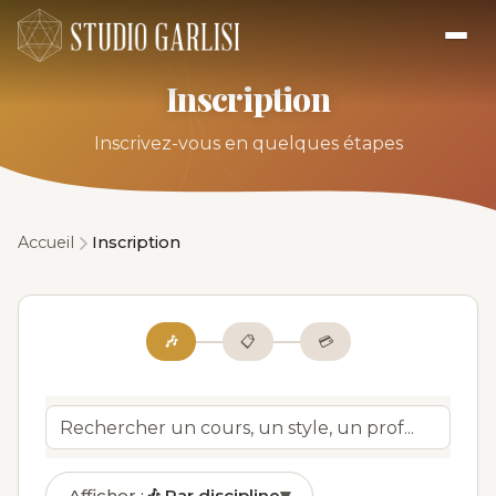
Inscription
Inscrivez-vous en quelques étapes
Accueil
Inscription
🎶
📋
💳
Afficher :
🎶
Par discipline