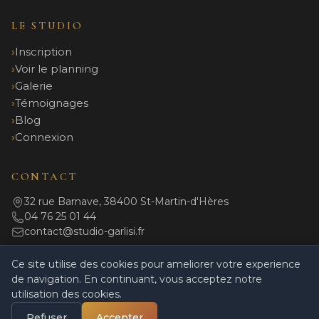
LE STUDIO
Inscription
Voir le planning
Galerie
Témoignages
Blog
Connexion
CONTACT
32 rue Barnave, 38400 St-Martin-d'Hères
04 76 25 01 44
contact@studio-garlisi.fr
Ce site utilise des cookies pour ameliorer votre experience
de navigation. En continuant, vous acceptez notre
© 2026 Studio Garlisi. Tous droits réservés.
utilisation des cookies.
Mentions légales
|
Politique de confidentialité
|
CGV
|
Règlement intérieur
|
Powered by Coulisses
Refuser
Accepter