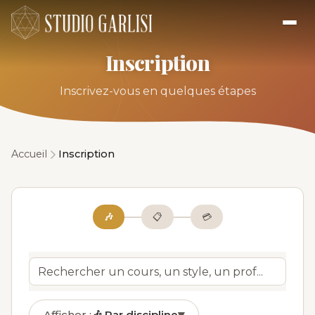
Inscription
Inscrivez-vous en quelques étapes
Accueil
Inscription
🎶
📋
💳
Afficher :
🎶
Par discipline