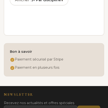
▾
🎶
Par discipline
✓
🏅
Par niveau
📅
Par jour
👤
Par âge
Bon à savoir
Paiement sécurisé par Stripe
Paiement en plusieurs fois
NEWSLETTER
Recevez nos actualités et offres spéciales