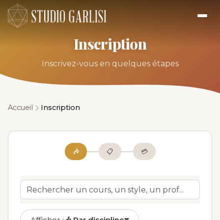
Inscription
Inscrivez-vous en quelques étapes
Accueil
Inscription
🎶
📋
💳
Afficher :
🎶
Par discipline