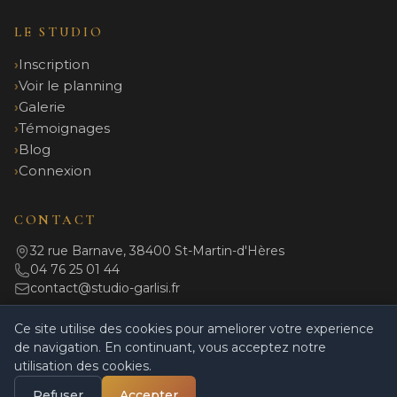
LE STUDIO
Inscription
Voir le planning
Galerie
Témoignages
Blog
Connexion
CONTACT
32 rue Barnave, 38400 St-Martin-d'Hères
04 76 25 01 44
contact@studio-garlisi.fr
Ce site utilise des cookies pour ameliorer votre experience
de navigation. En continuant, vous acceptez notre
© 2026 Studio Garlisi. Tous droits réservés.
utilisation des cookies.
Mentions légales
|
Politique de confidentialité
|
CGV
|
Règlement intérieur
|
Powered by Coulisses
Refuser
Accepter