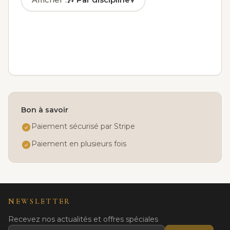
▾
🎶
Par discipline
✓
🏅
Par niveau
📅
Par jour
👤
Par âge
Bon à savoir
Paiement sécurisé par Stripe
Paiement en plusieurs fois
NEWSLETTER
Recevez nos actualités et offres spéciales