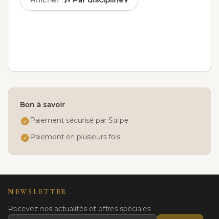
▾
🎶
Par discipline
✓
🏅
Par niveau
📅
Par jour
👤
Par âge
Bon à savoir
Paiement sécurisé par Stripe
Paiement en plusieurs fois
NEWSLETTER
Recevez nos actualités et offres spéciales