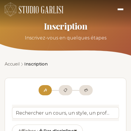
Inscription
Inscrivez-vous en quelques étapes
Accueil
Inscription
🎶
📋
💳
Afficher :
🎶
Par discipline