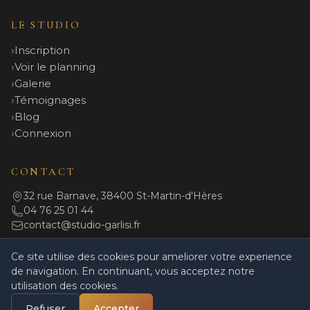
LE STUDIO
Inscription
Voir le planning
Galerie
Témoignages
Blog
Connexion
CONTACT
32 rue Barnave, 38400 St-Martin-d'Hères
04 76 25 01 44
contact@studio-garlisi.fr
Ce site utilise des cookies pour ameliorer votre experience
de navigation. En continuant, vous acceptez notre
© 2026 Studio Garlisi. Tous droits réservés.
utilisation des cookies.
Mentions légales
|
Politique de confidentialité
|
CGV
|
Règlement intérieur
|
Powered by Coulisses
Refuser
Accepter