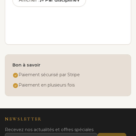
▾
🎶
Par discipline
✓
🏅
Par niveau
📅
Par jour
👤
Par âge
Bon à savoir
Paiement sécurisé par Stripe
Paiement en plusieurs fois
NEWSLETTER
Recevez nos actualités et offres spéciales