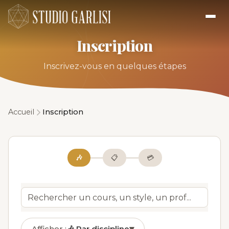
Inscription
Inscrivez-vous en quelques étapes
Accueil
Inscription
🎶
📋
💳
Afficher :
🎶
Par discipline