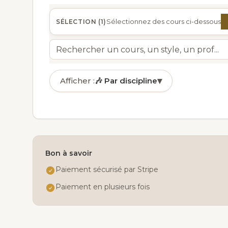
Sélectionnez des cours ci-dessous
SÉLECTION (
1
)
▾
Afficher :
🎶
Par discipline
🎶
Par discipline
✓
🏅
Par niveau
📅
Par jour
Bon à savoir
👤
Par âge
Paiement sécurisé par Stripe
Paiement en plusieurs fois