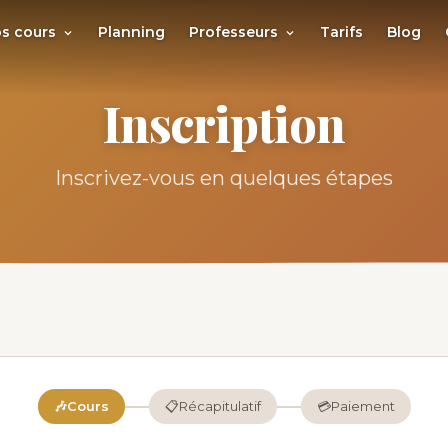
s cours
Planning
Professeurs
Tarifs
Blog
Inscription
Inscrivez-vous en quelques étapes
🎶
Cours
📋
Récapitulatif
💳
Paiement