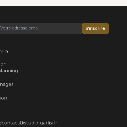
S'inscrire
DIO
ion
 planning
nages
ion
contact@studio-garlisi.fr