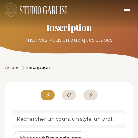
Inscription
Inscrivez-vous en quelques étapes
Accueil
Inscription
🎶
📋
💳
Afficher :
🎶
Par discipline