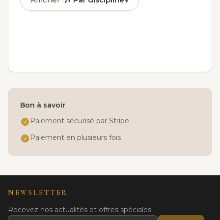
▾
🎶
Par discipline
✓
🏅
Par niveau
📅
Par jour
👤
Par âge
Bon à savoir
Paiement sécurisé par Stripe
Paiement en plusieurs fois
NEWSLETTER
Recevez nos actualités et offres spéciales