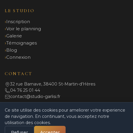
LE STUDIO
Inscription
Voir le planning
Galerie
Témoignages
Blog
Connexion
CONTACT
32 rue Barnave, 38400 St-Martin-d'Hères
04 76 25 01 44
contact@studio-garlisi.fr
Ce site utilise des cookies pour ameliorer votre experience
de navigation. En continuant, vous acceptez notre
© 2026 Studio Garlisi. Tous droits réservés.
utilisation des cookies.
Mentions légales
|
Politique de confidentialité
|
CGV
|
Règlement intérieur
|
Powered by Coulisses
Refuser
Accepter