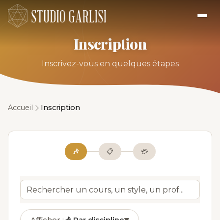
Inscription
Inscrivez-vous en quelques étapes
Accueil
Inscription
🎶
📋
💳
Afficher :
🎶
Par discipline