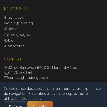
LE STUDIO
Inscription
Voir le planning
Galerie
Témoignages
Blog
Connexion
CONTACT
32 rue Barnave, 38400 St-Martin-d'Hères
04 76 25 01 44
contact@studio-garlisi.fr
Ce site utilise des cookies pour ameliorer votre experience
de navigation. En continuant, vous acceptez notre
© 2026 Studio Garlisi. Tous droits réservés.
utilisation des cookies.
Mentions légales
|
Politique de confidentialité
|
CGV
|
Règlement intérieur
|
Powered by Coulisses
Refuser
Accepter