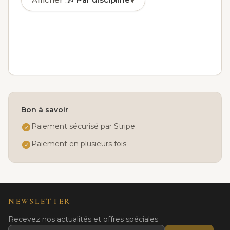
▾
🎶
Par discipline
✓
🏅
Par niveau
📅
Par jour
👤
Par âge
Bon à savoir
Paiement sécurisé par Stripe
Paiement en plusieurs fois
NEWSLETTER
Recevez nos actualités et offres spéciales