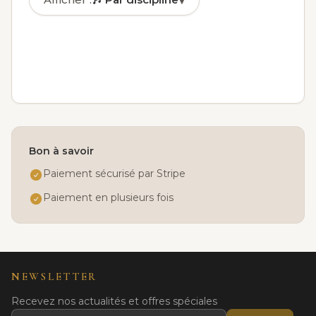
▾
🎶
Par discipline
✓
🏅
Par niveau
📅
Par jour
👤
Par âge
Bon à savoir
Paiement sécurisé par Stripe
Paiement en plusieurs fois
NEWSLETTER
Recevez nos actualités et offres spéciales