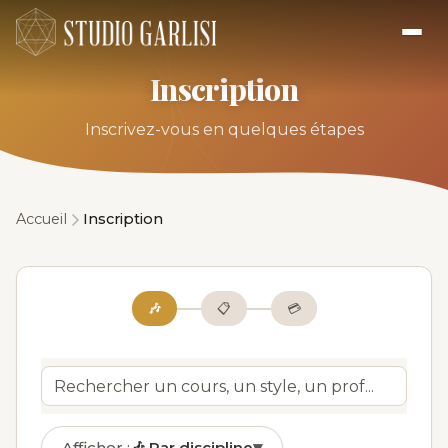
Inscription
Inscrivez-vous en quelques étapes
Accueil
Inscription
🎶
📋
💳
Afficher :
🎶
Par discipline