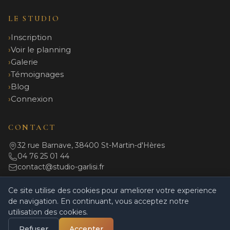
LE STUDIO
Inscription
Voir le planning
Galerie
Témoignages
Blog
Connexion
CONTACT
32 rue Barnave, 38400 St-Martin-d'Hères
04 76 25 01 44
contact@studio-garlisi.fr
Ce site utilise des cookies pour ameliorer votre experience
de navigation. En continuant, vous acceptez notre
© 2026 Studio Garlisi. Tous droits réservés.
utilisation des cookies.
Mentions légales
|
Politique de confidentialité
|
CGV
|
Règlement intérieur
|
Powered by Coulisses
Refuser
Accepter