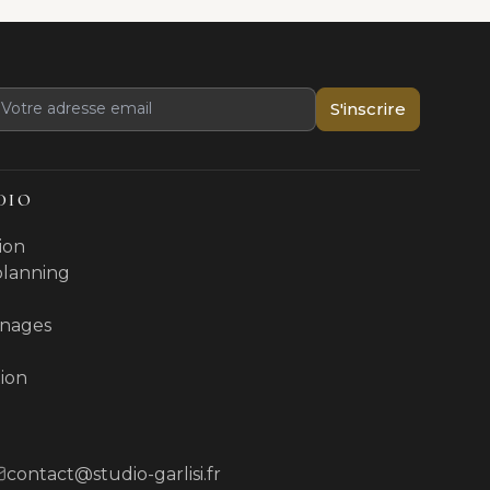
S'inscrire
DIO
ion
 planning
nages
ion
contact@studio-garlisi.fr