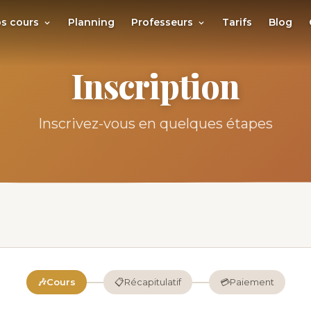
s cours
Planning
Professeurs
Tarifs
Blog
Inscription
Inscrivez-vous en quelques étapes
🎶
Cours
📋
Récapitulatif
💳
Paiement