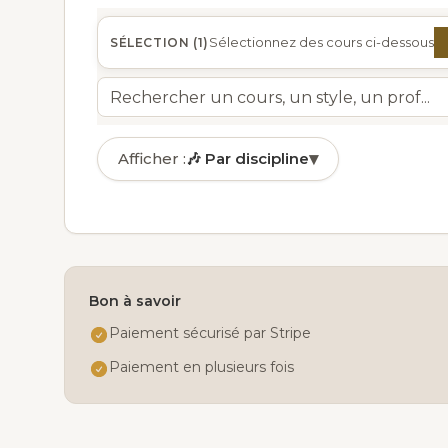
Sélectionnez des cours ci-dessous
SÉLECTION (
1
)
▾
Afficher :
🎶
Par discipline
🎶
Par discipline
✓
🏅
Par niveau
📅
Par jour
Bon à savoir
👤
Par âge
Paiement sécurisé par Stripe
Paiement en plusieurs fois