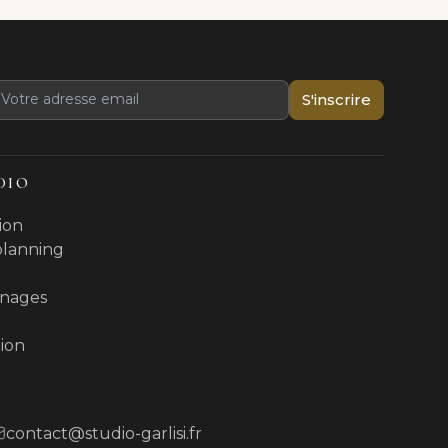
S'inscrire
DIO
ion
 planning
nages
ion
contact@studio-garlisi.fr