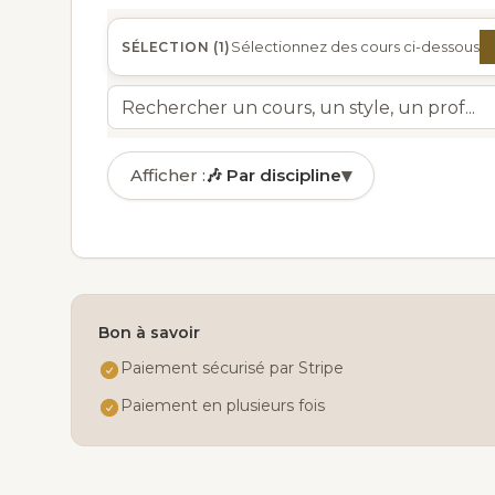
Sélectionnez des cours ci-dessous
SÉLECTION (
1
)
▾
Afficher :
🎶
Par discipline
🎶
Par discipline
✓
🏅
Par niveau
📅
Par jour
Bon à savoir
👤
Par âge
Paiement sécurisé par Stripe
Paiement en plusieurs fois