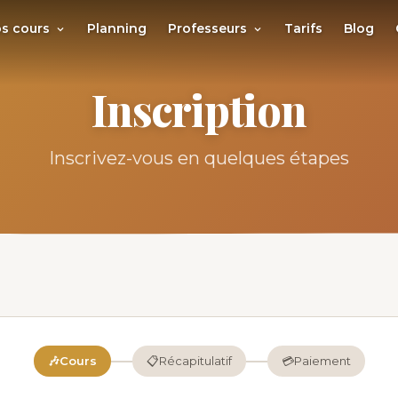
s cours
Planning
Professeurs
Tarifs
Blog
Inscription
Inscrivez-vous en quelques étapes
🎶
Cours
📋
Récapitulatif
💳
Paiement